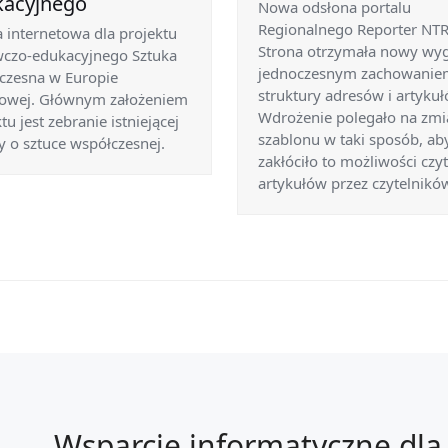
kacyjnego
Nowa odsłona portalu
Regionalnego Reporter NTR
 internetowa dla projektu
Strona otrzymała nowy wyg
czo-edukacyjnego Sztuka
jednoczesnym zachowanie
czesna w Europie
struktury adresów i artykuł
owej. Głównym założeniem
Wdrożenie polegało na zmi
tu jest zebranie istniejącej
szablonu w taki sposób, ab
y o sztuce współczesnej.
zakłóciło to możliwości czy
artykułów przez czytelnikó
Wsparcie informatyczne dla