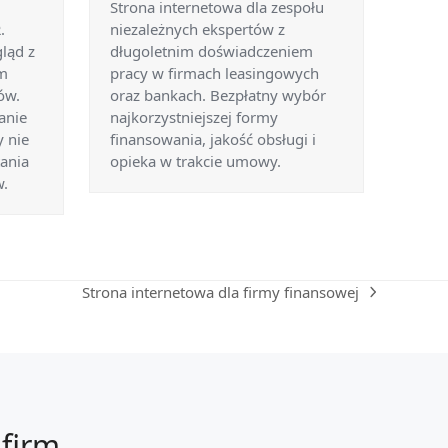
Strona internetowa dla zespołu
.
niezależnych ekspertów z
ląd z
długoletnim doświadczeniem
m
pracy w firmach leasingowych
ów.
oraz bankach. Bezpłatny wybór
anie
najkorzystniejszej formy
y nie
finansowania, jakość obsługi i
tania
opieka w trakcie umowy.
w.
Strona internetowa dla firmy finansowej
next
post:
 firm