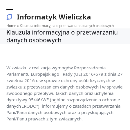
Skip
to
Open
Close
Informatyk Wieliczka
content
mobile
mobile
Home
»
Klauzula informacyjna o przetwarzaniu danych osobowych
Klauzula informacyjna o przetwarzaniu
menu
menu
danych osobowych
W związku z realizacją wymogów Rozporządzenia
Parlamentu Europejskiego i Rady (UE) 2016/679 z dnia 27
kwietnia 2016 r. w sprawie ochrony osób fizycznych w
związku z przetwarzaniem danych osobowych i w sprawie
swobodnego przepływu takich danych oraz uchylenia
dyrektywy 95/46/WE (ogólne rozporządzenie o ochronie
danych „RODO”), informujemy o zasadach przetwarzania
Pani/Pana danych osobowych oraz o przysługujących
Pani/Panu prawach z tym związanych.