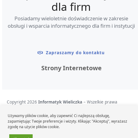
dla firm
Posiadamy wieloletnie doświadczenie w zakresie
obsługi i wsparcia informatycznego dla firm i instytucji
Zapraszamy do kontaktu
Wsparcie
Strony I
IT
Strony
Internetowe
Bezpieczeńs
IT
Usługi
hostingowe
Reklama
w
Copyright 2026
Informatyk Wieliczka
– Wszelkie prawa
Internecie
Pozycjonowani
zastrzeżone
stron
Systemy
komputerowe
Domeny
Używamy plików cookie, aby zapewnić Ci najlepszą obsługę,
zapamiętując Twoje preferencje i wizyty. Klikając "Akceptuj", wyrażasz
internetowe
Bazy
Polityka prywatności
|
Klauzula informacyjna o przetwarzaniu danych
zgodę na użycie plików cookie.
danych
Monitoring
osobowych
GPS