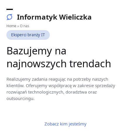
Skip
to
Open
Close
Informatyk Wieliczka
content
mobile
mobile
Home
»
O nas
menu
menu
Eksperci branży IT
Bazujemy na
najnowszych trendach
Realizujemy zadania reagując na potrzeby naszych
klientów. Oferujemy współpracę w zakresie sprzedaży
rozwiązań technologicznych, doradztwa oraz
outsourcingu.
Zobacz kim jesteśmy